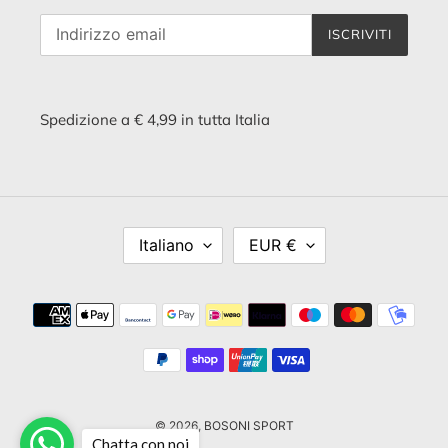
ISCRIVITI
Spedizione a € 4,99 in tutta Italia
L
V
Italiano
EUR €
I
A
N
L
G
U
Metodi
U
T
di
A
A
pagamento
© 2026,
BOSONI SPORT
Chatta con noi